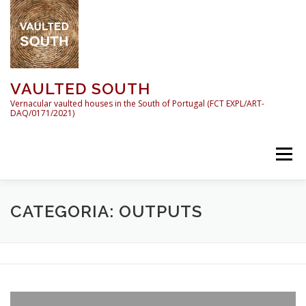
Saltar para conteúdo
VAULTED SOUTH
Vernacular vaulted houses in the South of Portugal (FCT EXPL/ART-
DAQ/0171/2021)
Menu
INÍCIO
VAULTED SOUTH
APRESENTAÇÃO
CATEGORIA: OUTPUTS
EQUIPA / TEAM
ACTIVIDADES