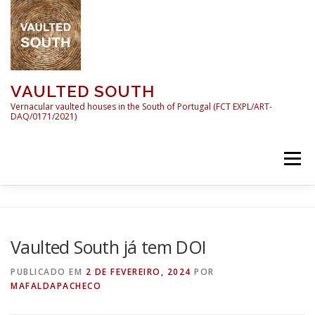
Saltar para conteúdo
VAULTED SOUTH
Vernacular vaulted houses in the South of Portugal (FCT EXPL/ART-
DAQ/0171/2021)
Menu
INÍCIO
VAULTED SOUTH
APRESENTAÇÃO
Vaulted South já tem DOI
EQUIPA / TEAM
ACTIVIDADES
PUBLICADO EM
2 DE FEVEREIRO, 2024
POR
MAFALDAPACHECO