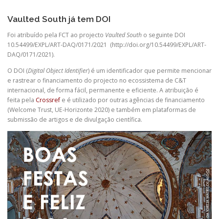
PRODUÇÃO CIENTÍFICA
PLATAFORMA
Vaulted South já tem DOI
Foi atribuído pela FCT ao projecto
Vaulted South
o seguinte DOI
CONTACTOS
10.54499/EXPL/ART-DAQ/0171/2021 (
http://doi.org/10.54499/EXPL/ART-
DAQ/0171/2021
).
O DOI (
Digital Object Identifier
) é um identificador que permite mencionar
e rastrear o financiamento do projecto no ecossistema de C&T
internacional, de forma fácil, permanente e eficiente. A atribuição é
feita pela
Crossref
e é utilizado por outras agências de financiamento
(Welcome Trust, UE-Horizonte 2020) e também em plataformas de
submissão de artigos e de divulgação científica.